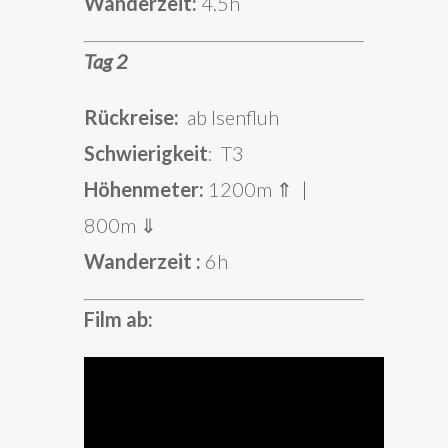
Wanderzeit:
4.5h
Tag 2
Rückreise:
ab Isenfluh
Schwierigkeit
: T3
Höhenmeter:
1200m ⇑ |
800m ⇓
Wanderzeit :
6h
Film ab: